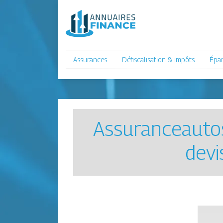
Assurances
Défiscalisation & impôts
Épa
As­suranceauto­
devi