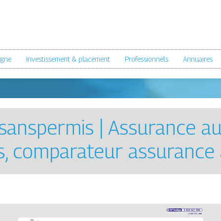
rgne
Investissement & placement
Professionnels
Annuaires
sansper­mis | Assurance a
s, comparateur assurance