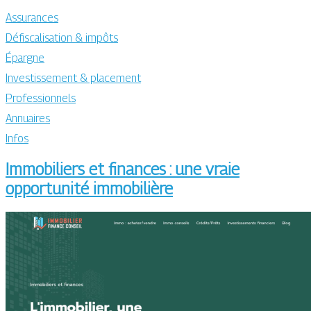
Assurances
Défiscalisation & impôts
Épargne
Investissement & placement
Professionnels
Annuaires
Infos
Immobiliers et finances : une vraie
opportunité immobilière